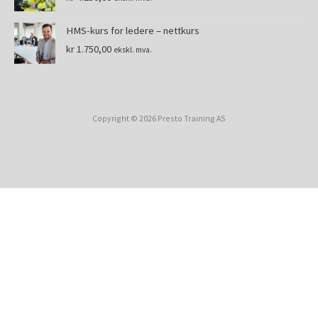
HMS-kurs for ledere – nettkurs
kr
1.750,00
ekskl. mva.
Copyright © 2026 Presto Training AS
Kjøp dette kurset til andre
Du kan kjøpe dette kurset til andre
ved å kjøpe én eller flere