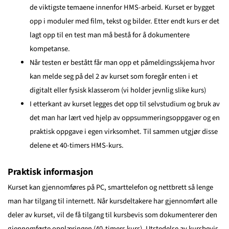
de viktigste temaene innenfor HMS-arbeid. Kurset er bygget
opp i moduler med film, tekst og bilder. Etter endt kurs er det
lagt opp til en test man må bestå for å dokumentere
kompetanse.
Når testen er bestått får man opp et påmeldingsskjema hvor
kan melde seg på del 2 av kurset som foregår enten i et
digitalt eller fysisk klasserom (vi holder jevnlig slike kurs)
I etterkant av kurset legges det opp til selvstudium og bruk av
det man har lært ved hjelp av oppsummeringsoppgaver og en
praktisk oppgave i egen virksomhet. Til sammen utgjør disse
delene et 40-timers HMS-kurs.
Praktisk informasjon
Kurset kan gjennomføres på PC, smarttelefon og nettbrett så lenge
man har tilgang til internett. Når kursdeltakere har gjennomført alle
deler av kurset, vil de få tilgang til kursbevis som dokumenterer den
gjennomførte opplæringen (40-timers kurs). Utstedelse av kursbevis