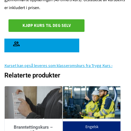
er inkludert i prisen.
KJØP KURS TIL DEG SELV
KJØP KURS TIL ANDRE
Kurset kan også leveres som klasseromskurs fra Trygg Kurs
Relaterte produkter
Engelsk
Branntettingskurs –