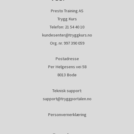
Presto Training AS
Trygg Kurs
Telefon:
21 54 40 10
kundesenter@tryggkurs.no
Org. nr. 997 390 059
Postadresse
Per Helgesens vei 58
8013 Bodø
Teknisk support:
support@tryggportalen.no
Personvernerklæring