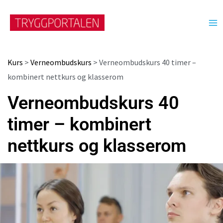
Hopp
rett
til
innholdet
Verneombudskurs
Verneombudskurs
Kurs
>
Verneombudskurs
> Verneombudskurs 40 timer –
40
40
kombinert nettkurs og klasserom
timer
timer
-
-
Verneombudskurs 40
kombinert
kombinert
timer – kombinert
nettkurs
nettkurs
og
og
nettkurs og klasserom
klasserom
klasserom
antall
antall