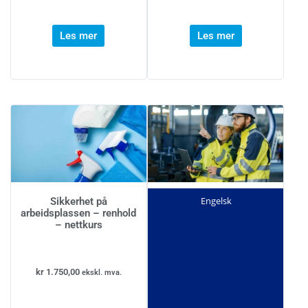
Les mer
Les mer
Engelsk
Sikkerhet på
arbeidsplassen – renhold
– nettkurs
kr
1.750,00
ekskl. mva.