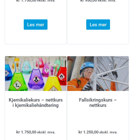
kr
1.750,00
kr
950,00
ekskl. mva.
ekskl. mva.
Les mer
Les mer
Kjemikaliekurs – nettkurs
Fallsikringskurs –
i kjemikaliehåndtering
nettkurs
kr
1.750,00
kr
1.250,00
ekskl. mva.
ekskl. mva.