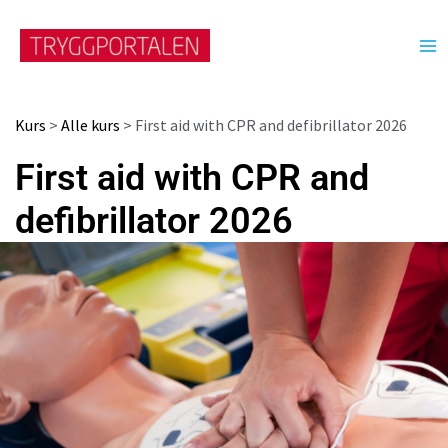
Hopp
rett
til
innholdet
First
First
Kurs
>
Alle kurs
> First aid with CPR and defibrillator 2026
aid
aid
with
with
First aid with CPR and
CPR
CPR
defibrillator 2026
and
and
defibrillator
defibrillator
2026
2026
antall
antall