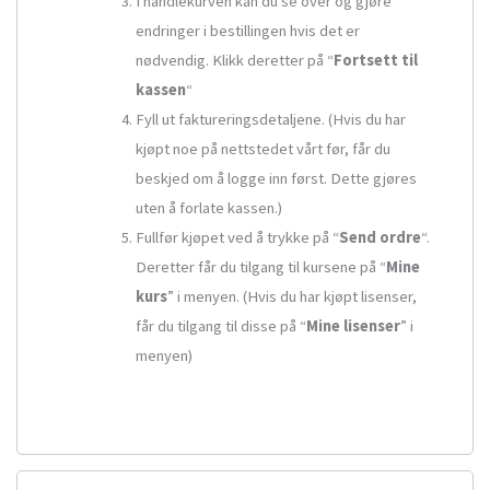
I handlekurven kan du se over og gjøre
endringer i bestillingen hvis det er
nødvendig. Klikk deretter på “
Fortsett til
kassen
“
Fyll ut faktureringsdetaljene. (Hvis du har
kjøpt noe på nettstedet vårt før, får du
beskjed om å logge inn først. Dette gjøres
uten å forlate kassen.)
Fullfør kjøpet ved å trykke på “
Send ordre
“.
Deretter får du tilgang til kursene på “
Mine
kurs
” i menyen. (Hvis du har kjøpt lisenser,
får du tilgang til disse på “
Mine lisenser
” i
menyen)