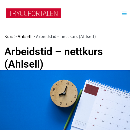
Hopp
rett
til
innholdet
Arbeidstid
Arbeidstid
Kurs
>
Ahlsell
> Arbeidstid – nettkurs (Ahlsell)
–
–
nettkurs
nettkurs
Arbeidstid – nettkurs
(Ahlsell)
(Ahlsell)
(Ahlsell)
antall
antall