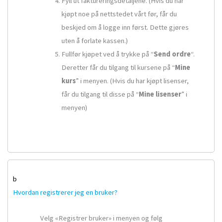
Fyll ut faktureringsdetaljene. (Hvis du har
kjøpt noe på nettstedet vårt før, får du
beskjed om å logge inn først. Dette gjøres
uten å forlate kassen.)
Fullfør kjøpet ved å trykke på “
Send ordre
“.
Deretter får du tilgang til kursene på “
Mine
kurs
” i menyen. (Hvis du har kjøpt lisenser,
får du tilgang til disse på “
Mine lisenser
” i
menyen)
b
Hvordan registrerer jeg en bruker?
Velg «Registrer bruker» i menyen og følg