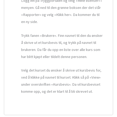
Logg inn på Tryggportalen og velg «Mine lisenser» i
menyen. Gå ned til den grønne boksen der det står
«Rapporter» og velg «Klikk her». Da kommer du til
en ny side.
Trykk fanen «Brukere». Finn navnet til den du ønsker
å skrive ut et kursbevis til, og trykk på navnet til
brukeren. Da får du opp en liste over alle kurs som
har blitt kjøpt eller tildelt denne personen.
Velg det kurset du ønsker å skrive ut kursbevis for,
ved å klikke på navnet til kurset. Klikk så på «View»
under overskriften «Kursbevis». Da vil kursbeviset
komme opp, og det er klart til å bli skrevet ut.