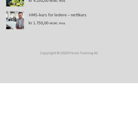
kr
4.250,00
ekskl. mva.
HMS-kurs for ledere – nettkurs
kr
1.750,00
ekskl. mva.
Copyright © 2026 Presto Training AS
Kjøp dette kurset til andre
Du kan kjøpe dette kurset til andre
ved å kjøpe én eller flere