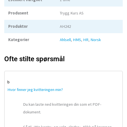
Produsent
Trygg Kurs AS
Produktnr
AH242
Kategorier
Ahlsell
,
HMS
,
HR
,
Norsk
Ofte stilte spørsmål
b
Hvor finner jeg kvitteringen min?
Du kan laste ned kvitteringen din som et PDF-
dokument.
Gå til «Min konto» og velg «Ordre». Klikk på knappen