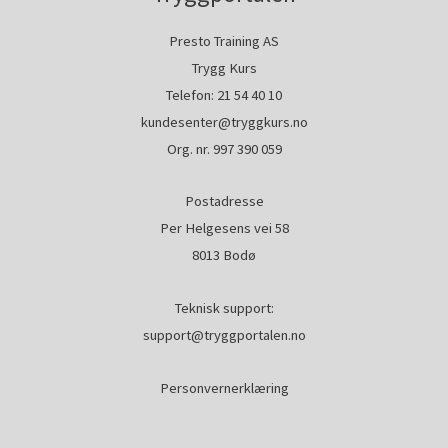
Presto Training AS
Trygg Kurs
Telefon:
21 54 40 10
kundesenter@tryggkurs.no
Org. nr. 997 390 059
Postadresse
Per Helgesens vei 58
8013 Bodø
Teknisk support:
support@tryggportalen.no
Personvernerklæring