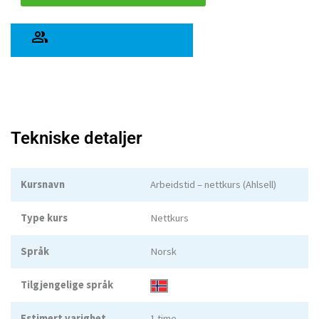
KJØP KURS TIL ANDRE
Tekniske detaljer
Kursnavn
Arbeidstid – nettkurs (Ahlsell)
Type kurs
Nettkurs
Språk
Norsk
Tilgjengelige språk
Estimert varighet
1 time