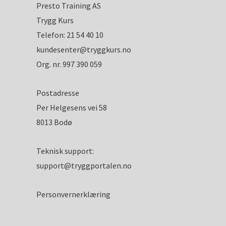
Presto Training AS
Trygg Kurs
Telefon:
21 54 40 10
kundesenter@tryggkurs.no
Org. nr. 997 390 059
Postadresse
Per Helgesens vei 58
8013 Bodø
Teknisk support:
support@tryggportalen.no
Personvernerklæring