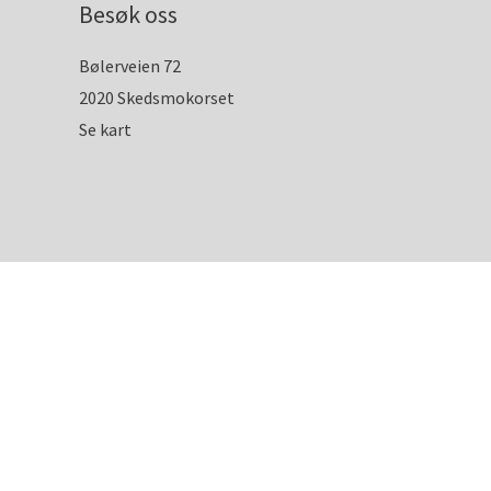
Besøk oss
Bølerveien 72
2020 Skedsmokorset
Se kart