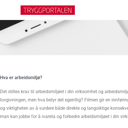
Hopp
rett
til
innholdet
Hva er arbeidsmiljø?
Hva er arbeidsmiljø?
Det stilles krav til arbeidsmiljøet i din virksomhet og arbeidsmil
lovgivningen, men hva betyr det egentlig? Filmen gir en innføring
og viktigheten av å vurdere både direkte og langsiktige konsek
man kan jobbe for å ivareta og forbedre arbeidsmiljøet i din vir