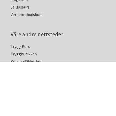
Stillaskurs
Verneombudskurs
Våre andre nettsteder
Trygg Kurs
Tryggbutikken
Kurs og Sikkerhet
Copyright © 2026 Presto Training AS